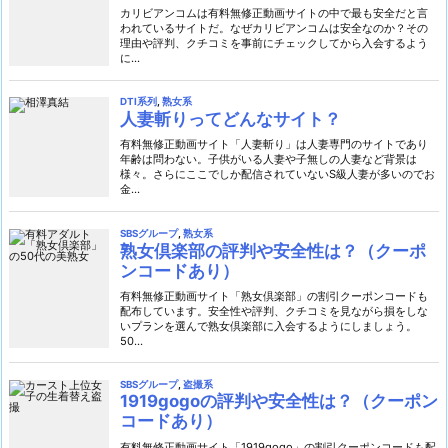
カリビアンコムは有料無修正動画サイトの中で最も安全だと言
われているサイトだ。なぜカリビアンコムは安全なのか？その
理由や評判、クチコミを事前にチェックしてから入会するよう
に...
DTI系列
,
熟女系
人妻斬りってどんなサイト？
有料無修正動画サイト「人妻斬り」は人妻専門のサイトであり
年齢は問わない。子供がいる人妻や子無しの人妻など背景は
様々。さらにここでしか配信されていないS級人妻が多いのでお
金...
SBSグループ
,
熟女系
熟女倶楽部の評判や安全性は？（クーポ
ンコードあり）
有料無修正動画サイト「熟女倶楽部」の割引クーポンコードも
配布しています。安全性や評判、クチコミを見ながら損をしな
いプランを選んで熟女倶楽部に入会するようにしましょう。
50...
SBSグループ
,
盗撮系
1919gogoの評判や安全性は？（クーポン
コードあり）
有料無修正動画サイト「1919gogo」の割引クーポンコードも配