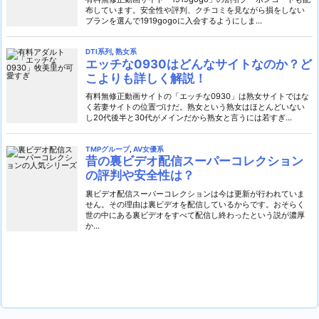
布しています。安全性や評判、クチコミを見ながら損をしない
プランを選んで1919gogoに入会するようにしま...
DTI系列
,
熟女系
エッチな0930はどんなサイトなのか？ど
こよりも詳しく解説！
有料無修正動画サイトの「エッチな0930」は熟女サイトではな
く若妻サイトの位置づけだ。熟女という熟女はほとんどいない
し20代後半と30代がメインだから熟女と言うには若すぎ...
TMPグループ
,
AV女優系
昔の裏ビデオ配信スーパーコレクション
の評判や安全性は？
裏ビデオ配信スーパーコレクションは今は更新が行われていま
せん。その理由は裏ビデオを配信しているからです。おそらく
世の中にある裏ビデオをすべて配信し終わったという説が濃厚
か...