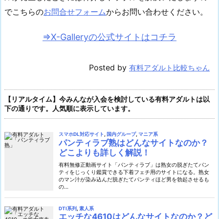
でこちらの
お問合せフォーム
からお問い合わせください。
⇒X-Galleryの公式サイトはコチラ
Posted by
有料アダルト比較ちゃん
【リアルタイム】今みんなが入会を検討している有料アダルトは以
下の通りです。人気順に表示しています。
スマホDL対応サイト
,
国内グループ
,
マニア系
パンティラブ熟はどんなサイトなのか？
どこよりも詳しく解説！
有料無修正動画サイト「パンティラブ」は熟女の脱ぎたてパン
ティをじっくり鑑賞できる下着フェチ用のサイトになる。熟女
のマン汁が染み込んだ脱ぎたてパンティほど男を勃起させるも
の...
DTI系列
,
素人系
エッチな4610はどんなサイトなのか？ど