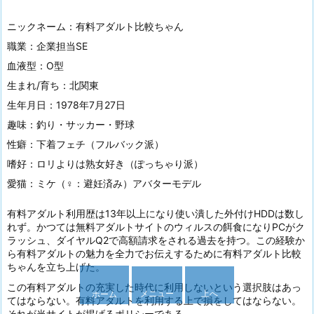
ニックネーム：有料アダルト比較ちゃん
職業：企業担当SE
血液型：O型
生まれ/育ち：北関東
生年月日：1978年7月27日
趣味：釣り・サッカー・野球
性癖：下着フェチ（フルバック派）
嗜好：ロリよりは熟女好き（ぽっちゃり派）
愛猫：ミケ（♀：避妊済み）アバターモデル
有料アダルト利用歴は13年以上になり使い潰した外付けHDDは数し
れず。かつては無料アダルトサイトのウィルスの餌食になりPCがク
ラッシュ、ダイヤルQ2で高額請求をされる過去を持つ。この経験か
ら有料アダルトの魅力を全力でお伝えするために有料アダルト比較
ちゃんを立ち上げた。
この有料アダルトの充実した時代に利用しないという選択肢はあっ
メニュー
上へ
ホーム
てはならない。有料アダルトを利用する上で損をしてはならない。
それが当サイトが掲げるポリシーである。