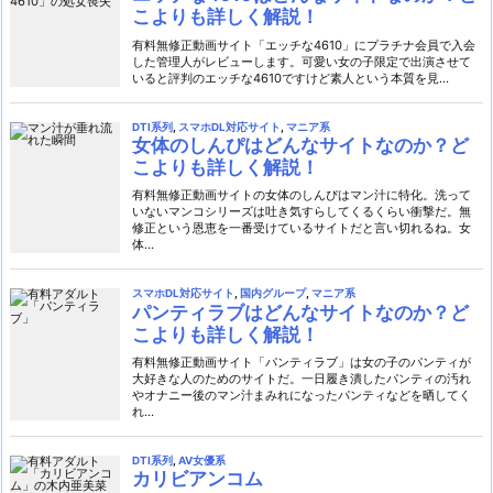
こよりも詳しく解説！
有料無修正動画サイト「エッチな4610」にプラチナ会員で入会
した管理人がレビューします。可愛い女の子限定で出演させて
いると評判のエッチな4610ですけど素人という本質を見...
DTI系列
,
スマホDL対応サイト
,
マニア系
女体のしんぴはどんなサイトなのか？ど
こよりも詳しく解説！
有料無修正動画サイトの女体のしんぴはマン汁に特化。洗って
いないマンコシリーズは吐き気すらしてくるくらい衝撃だ。無
修正という恩恵を一番受けているサイトだと言い切れるね。女
体...
スマホDL対応サイト
,
国内グループ
,
マニア系
パンティラブはどんなサイトなのか？ど
こよりも詳しく解説！
有料無修正動画サイト「パンティラブ」は女の子のパンティが
大好きな人のためのサイトだ。一日履き潰したパンティの汚れ
やオナニー後のマン汁まみれになったパンティなどを晒してく
れ...
DTI系列
,
AV女優系
カリビアンコム